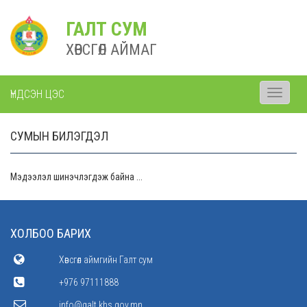
ГАЛТ СУМ
ХӨВСГӨЛ АЙМАГ
ҮНДСЭН ЦЭС
Toggle
navigati
СУМЫН БИЛЭГДЭЛ
Мэдээлэл шинэчлэгдэж байна ...
ХОЛБОО БАРИХ
Хөвсгөл аймгийн Галт сум
+976 97111888
info@galt.khs.gov.mn