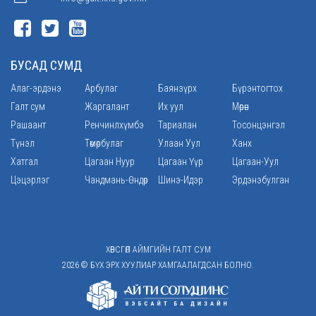
БУСАД СУМД
Алаг-эрдэнэ
Арбулаг
Баянзүрх
Бүрэнтогтох
Галт сум
Жаргалант
Их уул
Мөрөн
Рашаант
Ренчинлхүмбэ
Тариалан
Тосонцэнгэл
Түнэл
Төмөрбулаг
Улаан Уул
Ханх
Хатгал
Цагаан Нуур
Цагаан Үүр
Цагаан-Уул
Цэцэрлэг
Чандмань-Өндөр
Шинэ-Идэр
Эрдэнэбулган
ХӨВСГӨЛ АЙМГИЙН ГАЛТ СУМ
2026 © БҮХ ЭРХ ХУУЛИАР ХАМГААЛАГДСАН БОЛНО.