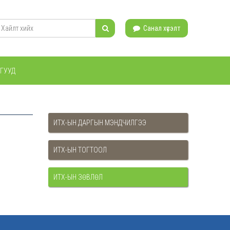
Санал хүсэлт
ГУУД
ИТХ-ЫН ДАРГЫН МЭНДЧИЛГЭЭ
ИТХ-ЫН ТОГТООЛ
ИТХ-ЫН ЗӨВЛӨЛ