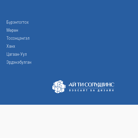
Бүрэнтогтох
Мөрөн
Тосонцэнгэл
Ханх
Цагаан-Уул
Эрдэнэбулган