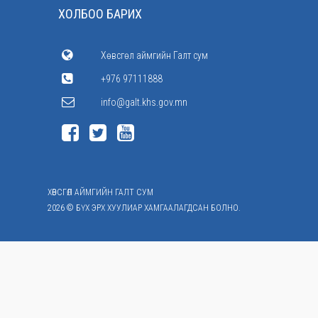
ХОЛБОО БАРИХ
Хөвсгөл аймгийн Галт сум
+976 97111888
info@galt.khs.gov.mn
ХӨВСГӨЛ АЙМГИЙН ГАЛТ СУМ
2026 © БҮХ ЭРХ ХУУЛИАР ХАМГААЛАГДСАН БОЛНО.