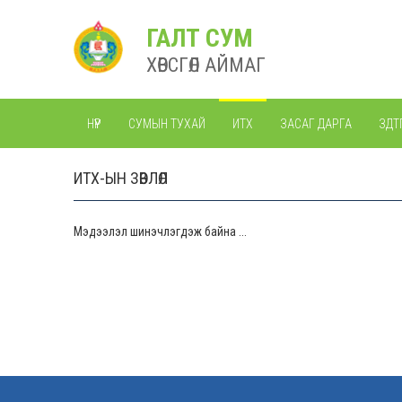
ГАЛТ СУМ
ХӨВСГӨЛ АЙМАГ
НҮҮР
СУМЫН ТУХАЙ
ИТХ
ЗАСАГ ДАРГА
ЗДТ
ИТХ-ЫН ЗӨВЛӨЛ
Мэдээлэл шинэчлэгдэж байна ...