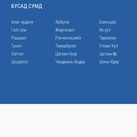
БУСАД СУМД
Алаг-эрдэнэ
Арбулаг
Баянзүрх
Галт сум
Жаргалант
Их уул
Рашаант
Ренчинлхүмбэ
Тариалан
Түнэл
Төмөрбулаг
Улаан Уул
Хатгал
Цагаан Нуур
Цагаан Үүр
Цэцэрлэг
Чандмань-Өндөр
Шинэ-Идэр