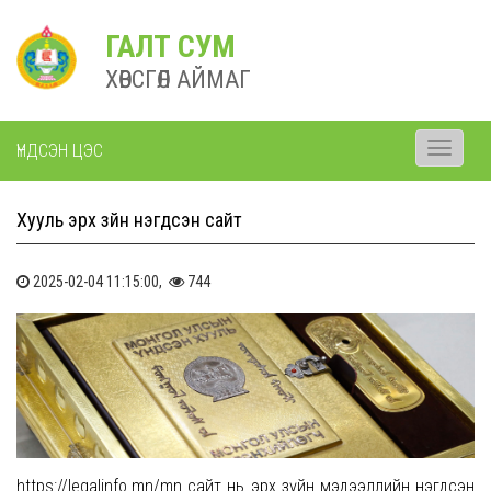
ГАЛТ СУМ
ХӨВСГӨЛ АЙМАГ
ҮНДСЭН ЦЭС
Toggle
navigati
Хууль эрх зүйн нэгдсэн сайт
2025-02-04 11:15:00,
744
https://legalinfo.mn/mn сайт нь эрх зүйн мэдээллийн нэгдсэн