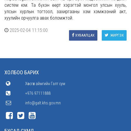
систем юм. Та бүхэн өөрт хэрэгтэй монгол улсын хууль,
улсын хурлын тогтоол, захиргааны хэм хэмжээний акт,
хуулийн орчуулга авах боломжтой.
2025-02-04 11:15:00
ХУВААЛЦАХ
ЖИРГЭХ
ХОЛБОО БАРИХ
Хөвсгөл аймгийн Галт сум
+976 97111888
info@galt.khs.gov.mn
БУСАД СУМД