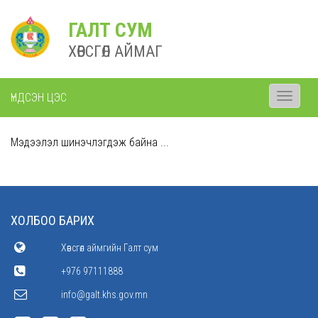
ГАЛТ СУМ
ХӨВСГӨЛ АЙМАГ
ҮНДСЭН ЦЭС
Toggle
navigati
Мэдээлэл шинэчлэгдэж байна ...
ХОЛБОО БАРИХ
Хөвсгөл аймгийн Галт сум
+976 97111888
info@galt.khs.gov.mn