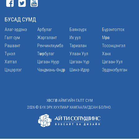
БУСАД СУМД
Алаг-эрдэнэ
Арбулаг
Баянзүрх
Бүрэнтогтох
Галт сум
Жаргалант
Их уул
Мөрөн
Рашаант
Ренчинлхүмбэ
Тариалан
Тосонцэнгэл
Түнэл
Төмөрбулаг
Улаан Уул
Ханх
Хатгал
Цагаан Нуур
Цагаан Үүр
Цагаан-Уул
Цэцэрлэг
Чандмань-Өндөр
Шинэ-Идэр
Эрдэнэбулган
ХӨВСГӨЛ АЙМГИЙН ГАЛТ СУМ
2026 © БҮХ ЭРХ ХУУЛИАР ХАМГААЛАГДСАН БОЛНО.