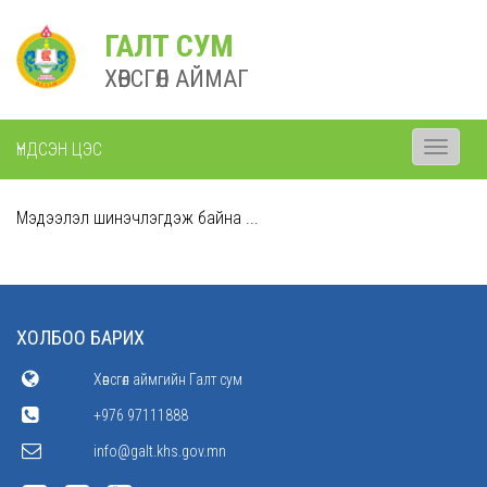
ГАЛТ СУМ
ХӨВСГӨЛ АЙМАГ
ҮНДСЭН ЦЭС
Toggle
navigati
Мэдээлэл шинэчлэгдэж байна ...
ХОЛБОО БАРИХ
Хөвсгөл аймгийн Галт сум
+976 97111888
info@galt.khs.gov.mn