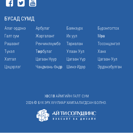
БУСАД СУМД
Алаг-эрдэнэ
Арбулаг
Баянзүрх
Бүрэнтогтох
Галт сум
Жаргалант
Их уул
Мөрөн
Рашаант
Ренчинлхүмбэ
Тариалан
Тосонцэнгэл
Түнэл
Төмөрбулаг
Улаан Уул
Ханх
Хатгал
Цагаан Нуур
Цагаан Үүр
Цагаан-Уул
Цэцэрлэг
Чандмань-Өндөр
Шинэ-Идэр
Эрдэнэбулган
ХӨВСГӨЛ АЙМГИЙН ГАЛТ СУМ
2026 © БҮХ ЭРХ ХУУЛИАР ХАМГААЛАГДСАН БОЛНО.