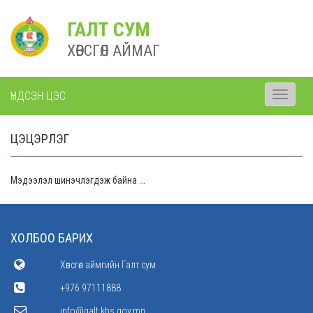
ГАЛТ СУМ
ХӨВСГӨЛ АЙМАГ
ҮНДСЭН ЦЭС
Toggle
navigati
ЦЭЦЭРЛЭГ
Мэдээлэл шинэчлэгдэж байна ...
ХОЛБОО БАРИХ
Хөвсгөл аймгийн Галт сум
+976 97111888
info@galt.khs.gov.mn