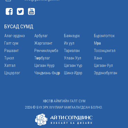
БУСАД СУМД
Алаг-эрдэнэ
Арбулаг
Баянзүрх
Бүрэнтогтох
Галт сум
Жаргалант
Их уул
Мөрөн
Рашаант
Ренчинлхүмбэ
Тариалан
Тосонцэнгэл
Түнэл
Төмөрбулаг
Улаан Уул
Ханх
Хатгал
Цагаан Нуур
Цагаан Үүр
Цагаан-Уул
Цэцэрлэг
Чандмань-Өндөр
Шинэ-Идэр
Эрдэнэбулган
ХӨВСГӨЛ АЙМГИЙН ГАЛТ СУМ
2026 © БҮХ ЭРХ ХУУЛИАР ХАМГААЛАГДСАН БОЛНО.