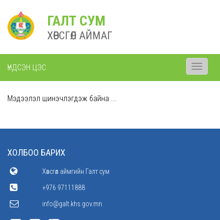
ГАЛТ СУМ
ХӨВСГӨЛ АЙМАГ
ҮНДСЭН ЦЭС
Toggle
navigati
Мэдээлэл шинэчлэгдэж байна ...
ХОЛБОО БАРИХ
Хөвсгөл аймгийн Галт сум
+976 97111888
info@galt.khs.gov.mn