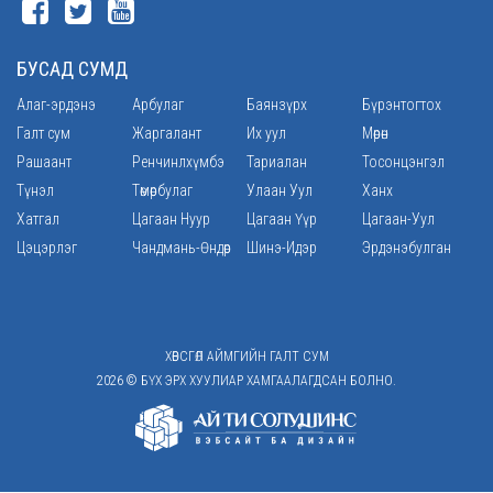
БУСАД СУМД
Алаг-эрдэнэ
Арбулаг
Баянзүрх
Бүрэнтогтох
Галт сум
Жаргалант
Их уул
Мөрөн
Рашаант
Ренчинлхүмбэ
Тариалан
Тосонцэнгэл
Түнэл
Төмөрбулаг
Улаан Уул
Ханх
Хатгал
Цагаан Нуур
Цагаан Үүр
Цагаан-Уул
Цэцэрлэг
Чандмань-Өндөр
Шинэ-Идэр
Эрдэнэбулган
ХӨВСГӨЛ АЙМГИЙН ГАЛТ СУМ
2026 © БҮХ ЭРХ ХУУЛИАР ХАМГААЛАГДСАН БОЛНО.