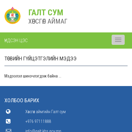
ГАЛТ СУМ
ХӨВСГӨЛ АЙМАГ
ҮНДСЭН ЦЭС
Toggle
navigati
ТӨСВИЙН ГҮЙЦЭТГЭЛИЙН МЭДЭЭ
Мэдээлэл шинэчлэгдэж байна ...
ХОЛБОО БАРИХ
Хөвсгөл аймгийн Галт сум
+976 97111888
info@galt.khs.gov.mn