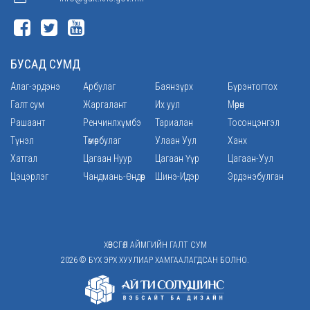
БУСАД СУМД
Алаг-эрдэнэ
Арбулаг
Баянзүрх
Бүрэнтогтох
Галт сум
Жаргалант
Их уул
Мөрөн
Рашаант
Ренчинлхүмбэ
Тариалан
Тосонцэнгэл
Түнэл
Төмөрбулаг
Улаан Уул
Ханх
Хатгал
Цагаан Нуур
Цагаан Үүр
Цагаан-Уул
Цэцэрлэг
Чандмань-Өндөр
Шинэ-Идэр
Эрдэнэбулган
ХӨВСГӨЛ АЙМГИЙН ГАЛТ СУМ
2026 © БҮХ ЭРХ ХУУЛИАР ХАМГААЛАГДСАН БОЛНО.